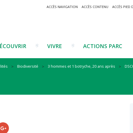
ACCÈS NAVIGATION
ACCÈS CONTENU
ACCÈS PIED 
ÉCOUVRIR
VIVRE
ACTIONS PARC
lités
Biodiversité
3 hommes et 1 botryche, 20 ans après
DSC
Un projet ?
Patrimoine montagnard
Tourisme
Un projet ?
Cu
C
La marque Valeurs Parc
Traditions catalanes
Agriculture
Les réseaux
Éd
J
Musées et sites
Forêt-bois
Co
Filières émergentes
Vi
T
es