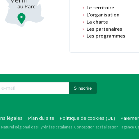
Le territoire
L’organisation
La charte
Les partenaires
Les programmes
ns légales
Plan du site
Politique de cookies (UE)
Paiemen
right
 Naturel Régional des Pyrénées catalanes
Conception et réalisation : agence 