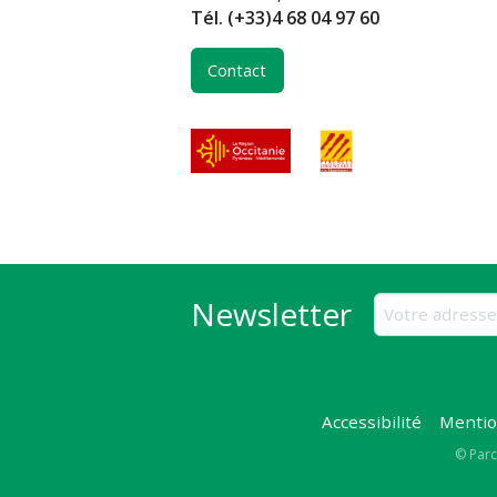
Tél.
(+33)4 68 04 97 60
Contact
Newsletter
Accessibilité
Mentio
Copy
© Parc