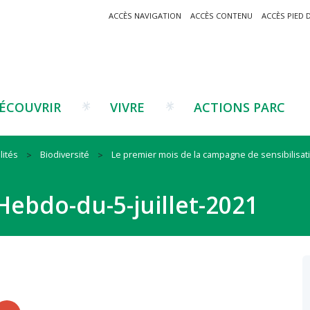
ACCÈS NAVIGATION
ACCÈS CONTENU
ACCÈS PIED 
ÉCOUVRIR
VIVRE
ACTIONS PARC
lités
Biodiversité
Le premier mois de la campagne de sensibilis
Un projet ?
Patrimoine montagnard
Tourisme
Un projet ?
Cu
C
ebdo-du-5-juillet-2021
La marque Valeurs Parc
Traditions catalanes
Agriculture
Les réseaux
Éd
J
Musées et sites
Forêt-bois
Co
Filières émergentes
Vi
T
es