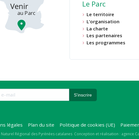
Le Parc
Le territoire
L’organisation
La charte
Les partenaires
Les programmes
ns légales
Plan du site
Politique de cookies (UE)
Paiemen
right
 Naturel Régional des Pyrénées catalanes
Conception et réalisation : agence 