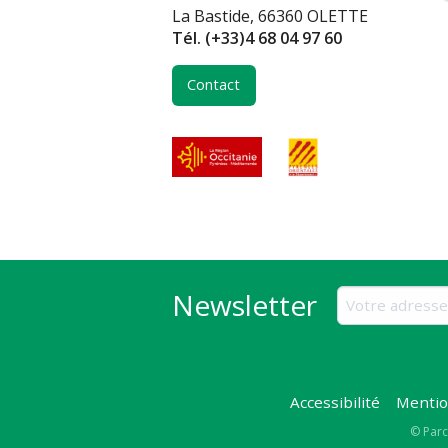
La Bastide, 66360 OLETTE
Tél.
(+33)4 68 04 97 60
Contact
Newsletter
Accessibilité
Mentio
Copy
© Parc