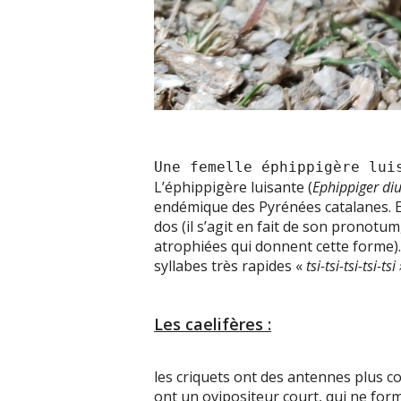
Une femelle éphippigère lui
L’éphippigère luisante (
Ephippiger diu
endémique des Pyrénées catalanes. Ell
dos (il s’agit en fait de son pronotu
atrophiées qui donnent cette forme).
syllabes très rapides «
tsi-tsi-tsi-tsi-tsi 
Les caelifères :
les criquets ont des antennes plus co
ont un ovipositeur court, qui ne form