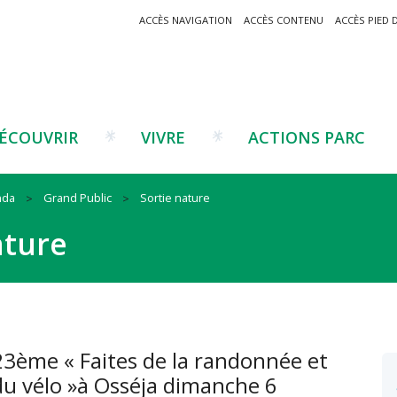
ACCÈS NAVIGATION
ACCÈS CONTENU
ACCÈS PIED 
ÉCOUVRIR
VIVRE
ACTIONS PARC
nda
Grand Public
Sortie nature
Un projet ?
Patrimoine montagnard
Tourisme
Un projet ?
Cu
C
ature
La marque Valeurs Parc
Traditions catalanes
Agriculture
Les réseaux
Éd
J
Musées et sites
Forêt-bois
Co
Filières émergentes
Vi
T
es
23ème « Faites de la randonnée et
du vélo »à Osséja dimanche 6