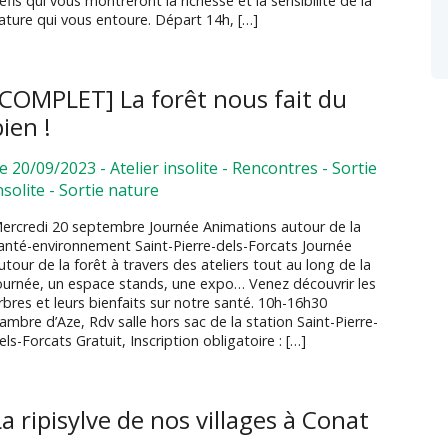
éfis qui vous montreront la richesse et la sensibilité de la
ature qui vous entoure. Départ 14h, […]
[COMPLET] La forêt nous fait du
bien !
e 20/09/2023
-
Atelier insolite
-
Rencontres
-
Sortie
nsolite
-
Sortie nature
ercredi 20 septembre Journée Animations autour de la
anté-environnement Saint-Pierre-dels-Forcats Journée
utour de la forêt à travers des ateliers tout au long de la
ournée, un espace stands, une expo… Venez découvrir les
rbres et leurs bienfaits sur notre santé. 10h-16h30
ambre d’Aze, Rdv salle hors sac de la station Saint-Pierre-
els-Forcats Gratuit, Inscription obligatoire : […]
La ripisylve de nos villages à Conat