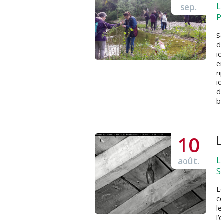
sep.
L
P
S
d
i
e
r
i
d
b
10
août.
L
S
L
c
l
l