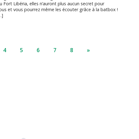
u Fort Libéria, elles n’auront plus aucun secret pour
ous et vous pourrez même les écouter grâce à la batbox !
…]
4
5
6
7
8
»