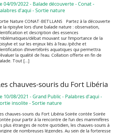
e 04/09/2022
-
Balade découverte
-
Conat
-
alabres d'aqui
-
Sortie nature
ortie Nature CONAT-BETLLANS Partez à la découverte
e la ripisylve lors d’une balade nature : observation,
dentification et description des essences
mblématiques/débat mouvant sur l’importance de la
ipisylve et sur les enjeux liés à l’eau /pêche et
dentification d’invertébrés aquatiques qui permettra
’évaluer la qualité de l’eau. Collation offerte en fin de
alade. Tout […]
Les chauves-souris du Fort Libéria
e 10/08/2021
-
Grand Public
-
Palabres d'aqui
-
ortie insolite
-
Sortie nature
es chauves-souris du Fort Libéria Soirée contée Soirée
ontée pour partir à la rencontre de l’un des mammifères
es plus étranges de notre quotidien, les chauves-souris à
’origine de nombreuses légendes. Au sein de la forteresse