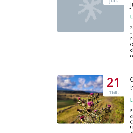
juil.
j
L
2
–
P
O
d
c
21
mai.
L
F
d
C
!