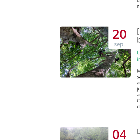
d
n
20
sep.
L
i
M
s
a
j
a
C
d
04