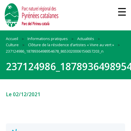
Accueil
Informations pratiques
Actualités
Culture
Clôture de la résidence d’artistes « Vivre au vert »
237124986_1878936498954678_8653020006156657203_n
237124986_187893649895
Le 02/12/2021