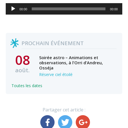
Lecteur
00:00
00:00
audio
PROCHAIN ÉVÉNEMENT
08
Soirée astro – Animations et
observations, à l’Orri d’Andreu,
Osséja
août.
Réserve ciel étoilé
Toutes les dates
Partager cet article :