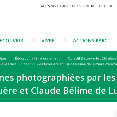
ACCÈS NAVIGATION
ACCÈS CONTENU
ACCÈS PIED 
ÉCOUVRIR
VIVRE
ACTIONS PARC
lités
Éducation à l'Environnement
Objectif Découverte : 630 élèv
élèves de GS-CP-CE1-CE2 de Bolquère et Claude Bélime de Lumière d’encre
Un projet ?
Patrimoine montagnard
Tourisme
Un projet ?
Cu
C
nes photographiées par les
La marque Valeurs Parc
Traditions catalanes
Agriculture
Les réseaux
Éd
J
Musées et sites
Forêt-bois
Co
uère et Claude Bélime de L
Filières émergentes
Vi
T
es