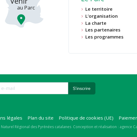
Le territoire
L’organisation
La charte
Les partenaires
Les programmes
ns légales
Plan du site
Politique de cookies (UE)
Paiemen
right
 Naturel Régional des Pyrénées catalanes
Conception et réalisation : agence 