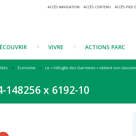
ACCÈS NAVIGATION
ACCÈS CONTENU
ACCÈS PIED 
ÉCOUVRIR
VIVRE
ACTIONS PARC
lités
Économie
Le « Vélogîte des Garrotxes » obtient son classem
Un projet ?
Patrimoine montagnard
Tourisme
Un projet ?
Cu
C
4-148256 x 6192-10
La marque Valeurs Parc
Traditions catalanes
Agriculture
Les réseaux
Éd
J
Musées et sites
Forêt-bois
Co
Filières émergentes
Vi
T
es