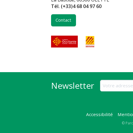
Tél.
(+33)4 68 04 97 60
Contact
Newsletter
Accessibilité
Mentio
Copy
© Parc