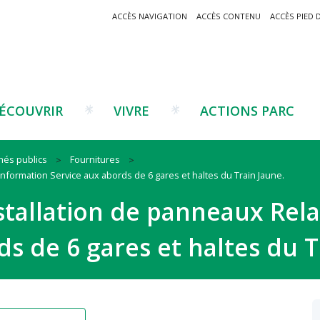
ACCÈS NAVIGATION
ACCÈS CONTENU
ACCÈS PIED 
ÉCOUVRIR
VIVRE
ACTIONS PARC
hés publics
Fournitures
 Information Service aux abords de 6 gares et haltes du Train Jaune.
Un projet ?
Patrimoine montagnard
Tourisme
Un projet ?
Cu
C
nstallation de panneaux Rel
La marque Valeurs Parc
Traditions catalanes
Agriculture
Les réseaux
Éd
J
Musées et sites
Forêt-bois
Co
ds de 6 gares et haltes du T
Filières émergentes
Vi
T
es