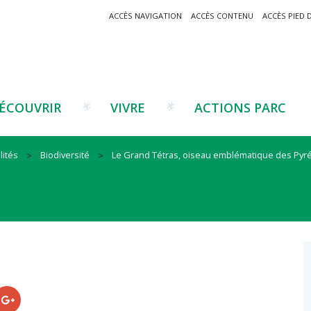
ACCÈS NAVIGATION
ACCÈS CONTENU
ACCÈS PIED 
ÉCOUVRIR
VIVRE
ACTIONS PARC
lités
Biodiversité
Le Grand Tétras, oiseau emblématique des Py
Un projet ?
Patrimoine montagnard
Tourisme
Un projet ?
Cu
C
La marque Valeurs Parc
Traditions catalanes
Agriculture
Les réseaux
Éd
J
Musées et sites
Forêt-bois
Co
Filières émergentes
Vi
T
es