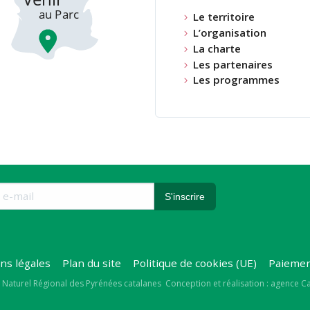
Le territoire
L’organisation
La charte
Les partenaires
Les programmes
ns légales
Plan du site
Politique de cookies (UE)
Paiemen
right
 Naturel Régional des Pyrénées catalanes
Conception et réalisation : agence 