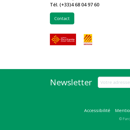
Tél.
(+33)4 68 04 97 60
Contact
Newsletter
Accessibilité
Mentio
Copy
© Parc