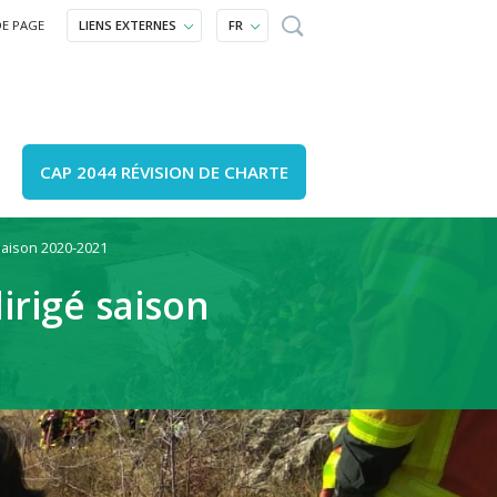
DE PAGE
LIENS EXTERNES
FR
CAP 2044 RÉVISION DE CHARTE
 saison 2020-2021
lture et patrimoine
omment venir ?
Un projet ?
irigé saison
ucation et sensibilisation
ournal, annuaires, carte
Accompagnement
opération
Agenda
e locale
outes nos vidéos