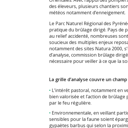
Orientales. Avec l’appui des pompiers
des éleveurs, plusieurs chantiers so
météos notamment d’enneigement.
Le Parc Naturel Régional des Pyrénée
pratique du brûlage dirigé. Pays de pa
au relief accidenté, nombreuses son
soucieux des multiples enjeux reposa
notamment des sites Natura 2000, s’im
d’analyse, commission brûlage dirigé, 
nécessaire pour veiller à ce que la s
La grille d’analyse couvre un champ 
L’intérêt pastoral, notamment en vei
bien valorisée et l’action de brûlag
par le feu régulière.
Environnementale, en veillant parti
sensibles pour la faune soient épargné
gypaètes barbus qui selon la proximit