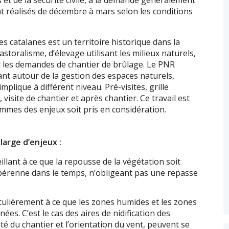
 et de la sécurité civile, à la demande généralement
nt réalisés de décembre à mars selon les conditions
s catalanes est un territoire historique dans la
storalisme, d’élevage utilisant les milieux naturels,
t les demandes de chantier de brûlage. Le PNR
nt autour de la gestion des espaces naturels,
plique à différent niveau. Pré-visites, grille
visite de chantier et après chantier. Ce travail est
ommes des enjeux soit pris en considération.
large d’enjeux :
llant à ce que la repousse de la végétation soit
e pérenne dans le temps, n’obligeant pas une repasse
culièrement à ce que les zones humides et les zones
es. C’est le cas des aires de nidification des
é du chantier et l’orientation du vent, peuvent se