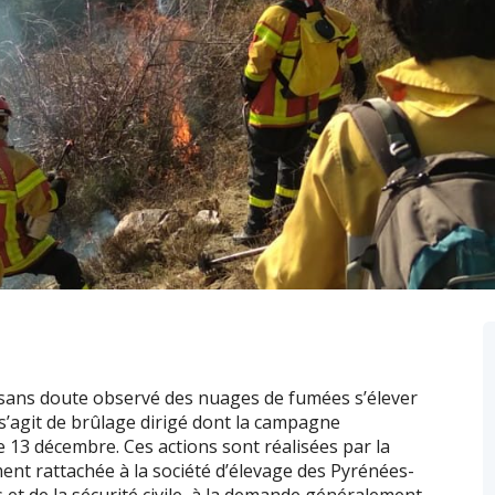
 sans doute observé des nuages de fumées s’élever
s’agit de brûlage dirigé dont la campagne
e 13 décembre. Ces actions sont réalisées par la
ment rattachée à la société d’élevage des Pyrénées-