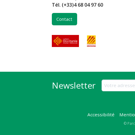
Tél.
(+33)4 68 04 97 60
Contact
Newsletter
Accessibilité
Mentio
Copy
© Parc