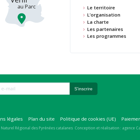
Le territoire
L’organisation
La charte
Les partenaires
Les programmes
ns légales
Plan du site
Politique de cookies (UE)
Paiemen
right
 Naturel Régional des Pyrénées catalanes
Conception et réalisation : agence 