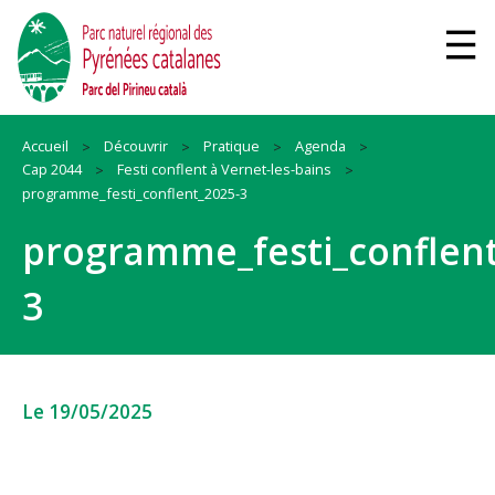
Accueil
Découvrir
Pratique
Agenda
Cap 2044
Festi conflent à Vernet-les-bains
programme_festi_conflent_2025-3
programme_festi_conflent
3
Le 19/05/2025