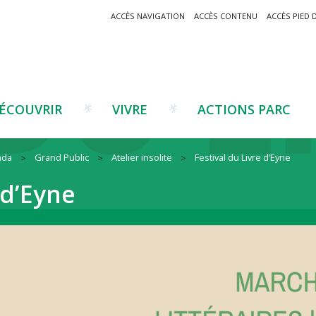
ACCÈS NAVIGATION
ACCÈS CONTENU
ACCÈS PIED 
ÉCOUVRIR
VIVRE
ACTIONS PARC
nda
Grand Public
Atelier insolite
Festival du Livre d’Eyne
Un projet ?
Patrimoine montagnard
Tourisme
Un projet ?
Cu
C
 d’Eyne
La marque Valeurs Parc
Traditions catalanes
Agriculture
Les réseaux
Éd
J
Musées et sites
Forêt-bois
Co
Filières émergentes
Vi
T
es