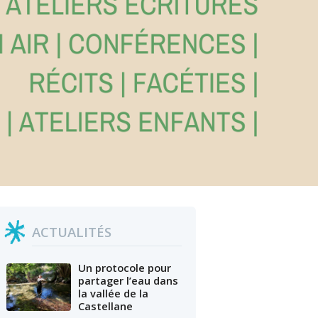
ACTUALITÉS
Un protocole pour
partager l’eau dans
la vallée de la
Castellane