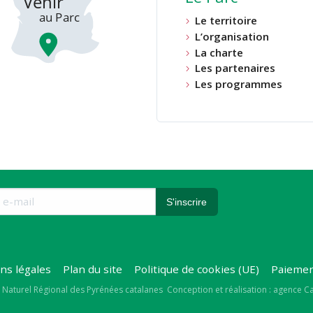
Le territoire
L’organisation
La charte
Les partenaires
Les programmes
ns légales
Plan du site
Politique de cookies (UE)
Paiemen
right
 Naturel Régional des Pyrénées catalanes
Conception et réalisation : agence 