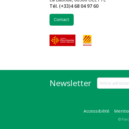
Tél.
(+33)4 68 04 97 60
Contact
Newsletter
Accessibilité
Mentio
Copy
© Parc