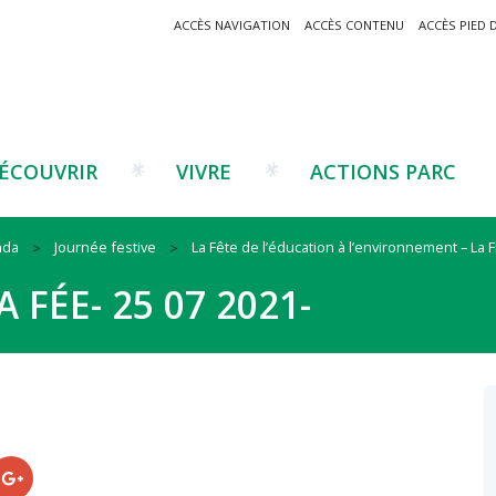
ACCÈS NAVIGATION
ACCÈS CONTENU
ACCÈS PIED 
ÉCOUVRIR
VIVRE
ACTIONS PARC
nda
Journée festive
La Fête de l’éducation à l’environnement – La 
Un projet ?
Patrimoine montagnard
Tourisme
Un projet ?
Cu
C
 FÉE- 25 07 2021-
La marque Valeurs Parc
Traditions catalanes
Agriculture
Les réseaux
Éd
J
Musées et sites
Forêt-bois
Co
Filières émergentes
Vi
T
es