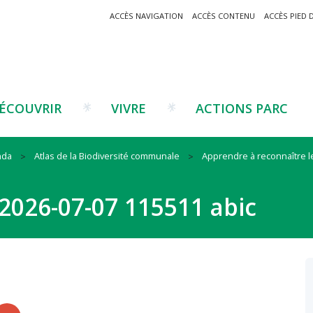
ACCÈS NAVIGATION
ACCÈS CONTENU
ACCÈS PIED 
ÉCOUVRIR
VIVRE
ACTIONS PARC
nda
Atlas de la Biodiversité communale
Apprendre à reconnaître le
Un projet ?
Patrimoine montagnard
Tourisme
Un projet ?
Cu
C
2026-07-07 115511 abic
La marque Valeurs Parc
Traditions catalanes
Agriculture
Les réseaux
Éd
J
Musées et sites
Forêt-bois
Co
Filières émergentes
Vi
T
es