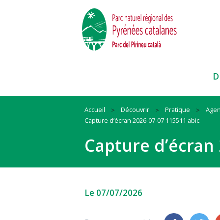
D
Accueil
Découvrir
Pratique
Age
Capture d’écran 2026-07-07 115511 abic
Paysages
Habitat
Ressources
Capture d’écran 
Faune et Flore
Mobilité
Cadre de vie
Itinéraires et sites
Animation
Biodiversité
Pratiques sportives
#QueLaMontagneEstBelle !
#QuandOnArriveEnParc
Nos actions et conseils en espac
Le 07/07/2026
naturels