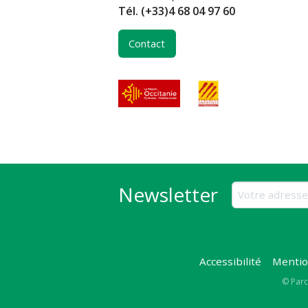
Tél.
(+33)4 68 04 97 60
Contact
Newsletter
Accessibilité
Mentio
Copy
© Parc