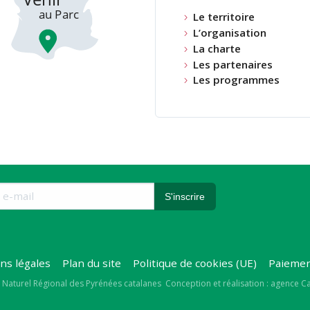
Le territoire
L’organisation
La charte
Les partenaires
Les programmes
ns légales
Plan du site
Politique de cookies (UE)
Paiemen
right
 Naturel Régional des Pyrénées catalanes
Conception et réalisation : agence 