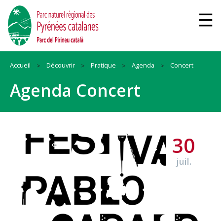
Accueil
Découvrir
Pratique
Agenda
Concert
Agenda Concert
30
juil.