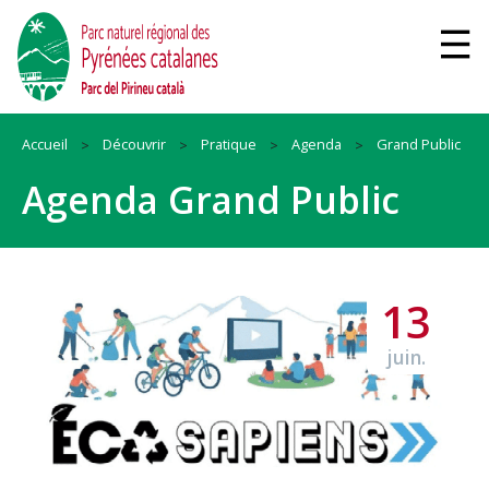
Accueil
Découvrir
Pratique
Agenda
Grand Public
Agenda Grand Public
13
juin.