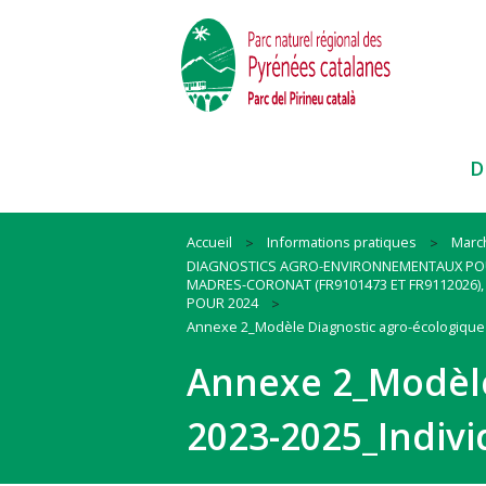
D
Accueil
Informations pratiques
Marc
DIAGNOSTICS AGRO-ENVIRONNEMENTAUX POUR
Paysages
Habitat
Ressources
MADRES-CORONAT (FR9101473 ET FR9112026), 
POUR 2024
Faune et Flore
Mobilité
Cadre de vie
Annexe 2_Modèle Diagnostic agro-écologique 
Itinéraires et sites
Animation
Biodiversité
Annexe 2_Modèle
Pratiques sportives
#QueLaMontagneEstBelle !
#QuandOnArriveEnParc
Nos actions et conseils en espac
2023-2025_Indivi
naturels