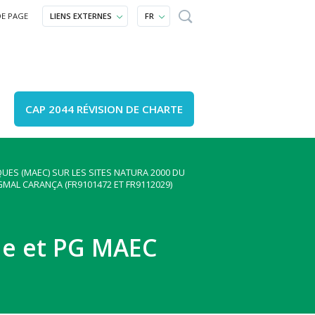
DE PAGE
LIENS EXTERNES
FR
CAP 2044 RÉVISION DE CHARTE
ES (MAEC) SUR LES SITES NATURA 2000 DU
lture et patrimoine
omment venir ?
Un projet ?
GMAL CARANÇA (FR9101472 ET FR9112029)
ucation et sensibilisation
ournal, annuaires, carte
Accompagnement
opération
Agenda
ue et PG MAEC
e locale
outes nos vidéos