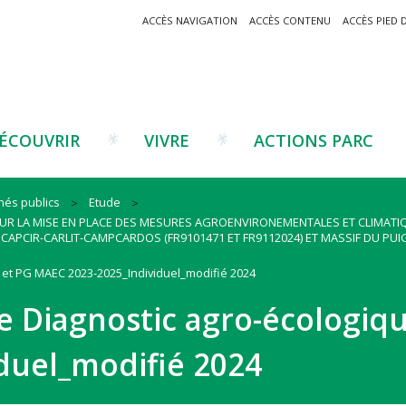
ACCÈS NAVIGATION
ACCÈS CONTENU
ACCÈS PIED 
ÉCOUVRIR
VIVRE
ACTIONS PARC
hés publics
Etude
 LA MISE EN PLACE DES MESURES AGROENVIRONEMENTALES ET CLIMATIQU
Un projet ?
Patrimoine montagnard
Tourisme
Un projet ?
Cu
C
CAPCIR-CARLIT-CAMPCARDOS (FR9101471 ET FR9112024) ET MASSIF DU PUI
La marque Valeurs Parc
Traditions catalanes
Agriculture
Les réseaux
Éd
J
et PG MAEC 2023-2025_Individuel_modifié 2024
Musées et sites
Forêt-bois
Co
 Diagnostic agro-écologiq
Filières émergentes
Vi
T
es
duel_modifié 2024