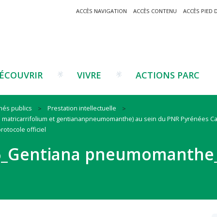
ACCÈS NAVIGATION
ACCÈS CONTENU
ACCÈS PIED 
ÉCOUVRIR
VIVRE
ACTIONS PARC
hés publics
Prestation intellectuelle
ium matricarrifolium et gentiananpneumomanthe) au sein du PNR Pyrénées C
Un projet ?
Patrimoine montagnard
Tourisme
Un projet ?
Cu
C
tocole officiel
La marque Valeurs Parc
Traditions catalanes
Agriculture
Les réseaux
Éd
J
6_Gentiana pneumomanthe_
Musées et sites
Forêt-bois
Co
Filières émergentes
Vi
T
es