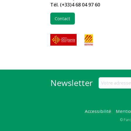
Tél.
(+33)4 68 04 97 60
Contact
Newsletter
Accessibilité
Mentio
Copy
© Parc