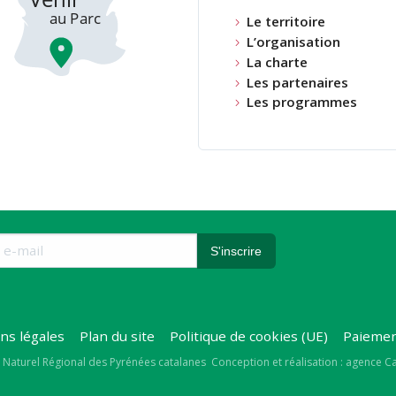
Le territoire
L’organisation
La charte
Les partenaires
Les programmes
ns légales
Plan du site
Politique de cookies (UE)
Paiemen
right
 Naturel Régional des Pyrénées catalanes
Conception et réalisation : agence 