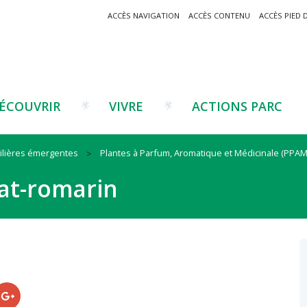
ACCÈS NAVIGATION
ACCÈS CONTENU
ACCÈS PIED 
ÉCOUVRIR
VIVRE
ACTIONS PARC
Filières émergentes
Plantes à Parfum, Aromatique et Médicinale (PPAM
Un projet ?
Patrimoine montagnard
Tourisme
Un projet ?
Cu
C
at-romarin
La marque Valeurs Parc
Traditions catalanes
Agriculture
Les réseaux
Éd
J
Musées et sites
Forêt-bois
Co
Filières émergentes
Vi
T
es