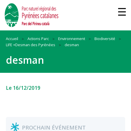
Accueil
Actions Parc
Environnement
Biodiversité
LIFE +Desman des Pyrénées
desman
desman
Le 16/12/2019
PROCHAIN ÉVÉNEMENT