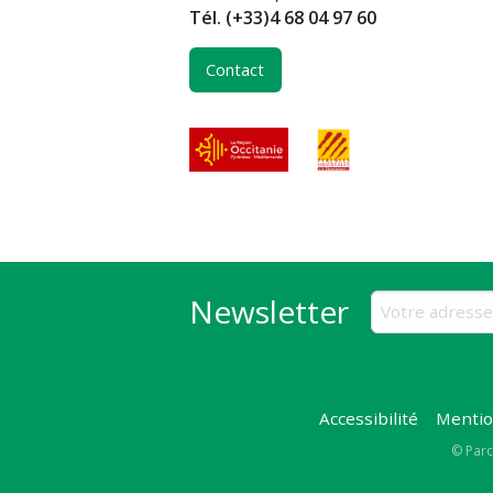
Tél.
(+33)4 68 04 97 60
Contact
Newsletter
Accessibilité
Mentio
Copy
© Parc