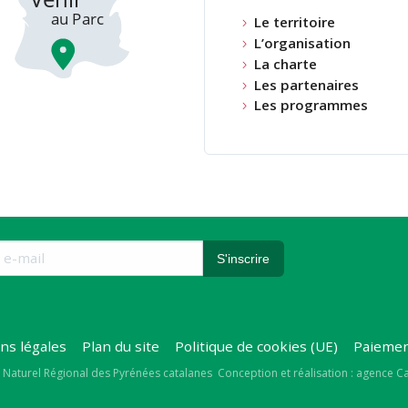
Le territoire
L’organisation
La charte
Les partenaires
Les programmes
ns légales
Plan du site
Politique de cookies (UE)
Paiemen
right
 Naturel Régional des Pyrénées catalanes
Conception et réalisation : agence 