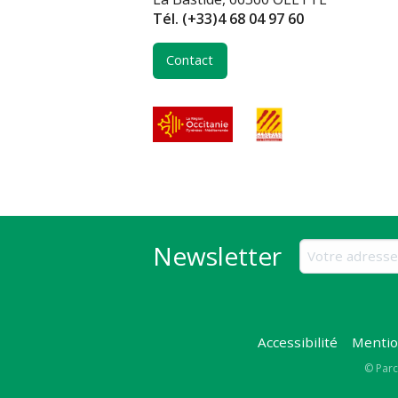
Tél.
(+33)4 68 04 97 60
Contact
Newsletter
Accessibilité
Mentio
Copy
© Parc