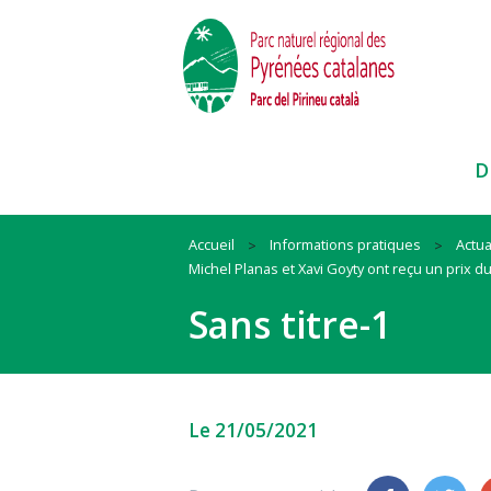
D
Accueil
Informations pratiques
Actua
Michel Planas et Xavi Goyty ont reçu un prix d
Paysages
Habitat
Ressources
Sans titre-1
Faune et Flore
Mobilité
Cadre de vie
Itinéraires et sites
Animation
Biodiversité
Pratiques sportives
#QueLaMontagneEstBelle !
#QuandOnArriveEnParc
Nos actions et conseils en espac
Le 21/05/2021
naturels