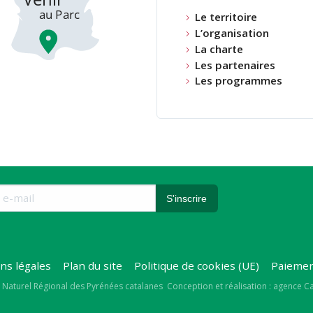
Le territoire
L’organisation
La charte
Les partenaires
Les programmes
ns légales
Plan du site
Politique de cookies (UE)
Paiemen
right
 Naturel Régional des Pyrénées catalanes
Conception et réalisation : agence 