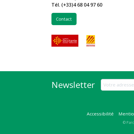
Tél.
(+33)4 68 04 97 60
Contact
Newsletter
Accessibilité
Mentio
Copy
© Parc