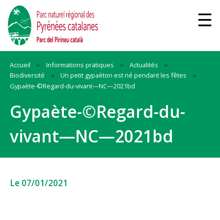
Accueil
Informations pratiques
Actualités
Biodiversité
Un petit gypaèton est né pendant les fêtes
Gypaète-©Regard-du-vivant—NC—2021bd
Gypaète-©Regard-du-
vivant—NC—2021bd
Le 07/01/2021