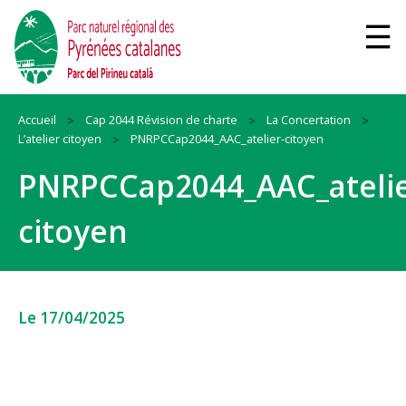
Accueil
Cap 2044 Révision de charte
La Concertation
L’atelier citoyen
PNRPCCap2044_AAC_atelier-citoyen
PNRPCCap2044_AAC_atelie
citoyen
Le 17/04/2025