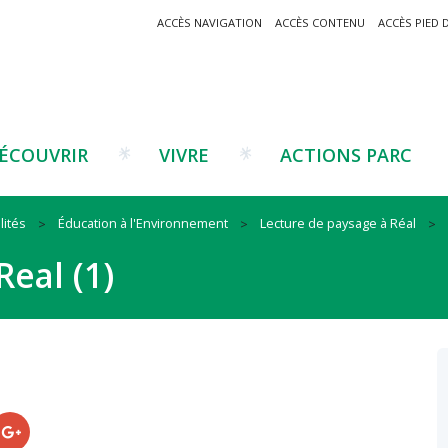
ACCÈS NAVIGATION
ACCÈS CONTENU
ACCÈS PIED 
ÉCOUVRIR
VIVRE
ACTIONS PARC
lités
Éducation à l'Environnement
Lecture de paysage à Réal
Un projet ?
Patrimoine montagnard
Tourisme
Un projet ?
Cu
C
Real (1)
La marque Valeurs Parc
Traditions catalanes
Agriculture
Les réseaux
Éd
J
Musées et sites
Forêt-bois
Co
Filières émergentes
Vi
T
es