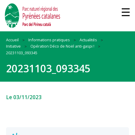
Accueil
Informations pratiques
Actualités
Initiative
Opération Déco de Noël anti-gaspi !
20231103_093345
20231103_093345
Le 03/11/2023