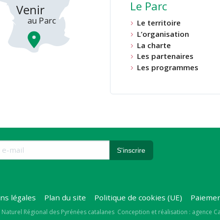
Le Parc
Le territoire
L’organisation
La charte
Les partenaires
Les programmes
ns légales
Plan du site
Politique de cookies (UE)
Paiemen
right
 Naturel Régional des Pyrénées catalanes
Conception et réalisation : agence 