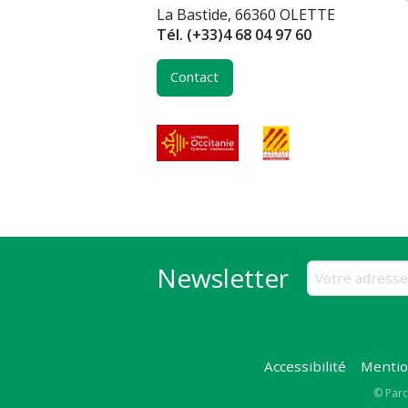
La Bastide, 66360 OLETTE
Tél.
(+33)4 68 04 97 60
Contact
Newsletter
Accessibilité
Mentio
Copy
© Parc