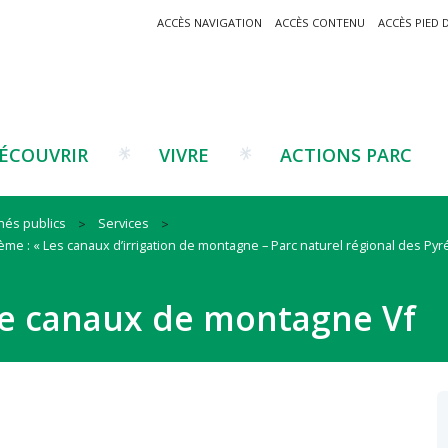
ACCÈS NAVIGATION
ACCÈS CONTENU
ACCÈS PIED 
ÉCOUVRIR
VIVRE
ACTIONS PARC
hés publics
Services
thème : « Les canaux d’irrigation de montagne – Parc naturel régional des Py
Un projet ?
Patrimoine montagnard
Tourisme
Un projet ?
Cu
C
La marque Valeurs Parc
Traditions catalanes
Agriculture
Les réseaux
Éd
J
vre canaux de montagne Vf
Musées et sites
Forêt-bois
Co
Filières émergentes
Vi
T
es