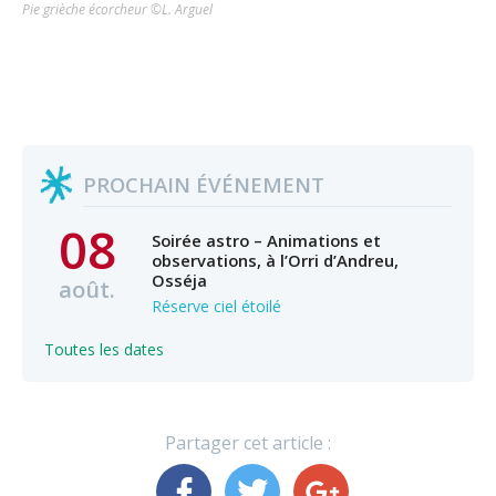
Pie grièche écorcheur ©L. Arguel
PROCHAIN ÉVÉNEMENT
08
Soirée astro – Animations et
observations, à l’Orri d’Andreu,
Osséja
août.
Réserve ciel étoilé
Toutes les dates
Partager cet article :