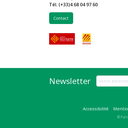
Tél.
(+33)4 68 04 97 60
Contact
Newsletter
Accessibilité
Mentio
Copy
© Parc