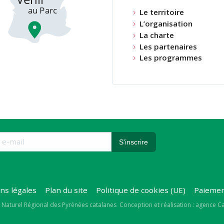
Le territoire
L’organisation
La charte
Les partenaires
Les programmes
ns légales
Plan du site
Politique de cookies (UE)
Paiemen
right
 Naturel Régional des Pyrénées catalanes
Conception et réalisation : agence 