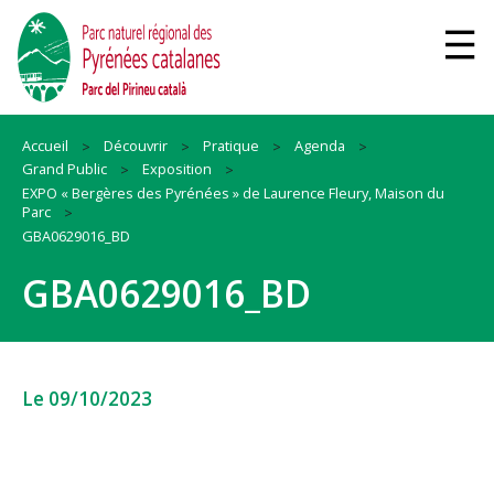
Accueil
Découvrir
Pratique
Agenda
Grand Public
Exposition
EXPO « Bergères des Pyrénées » de Laurence Fleury, Maison du
Parc
GBA0629016_BD
GBA0629016_BD
Le 09/10/2023