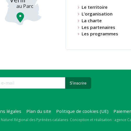
Le territoire
L’organisation
La charte
Les partenaires
Les programmes
ns légales
Plan du site
Politique de cookies (UE)
Paiemen
right
 Naturel Régional des Pyrénées catalanes
Conception et réalisation : agence 