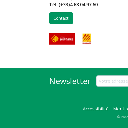
Tél.
(+33)4 68 04 97 60
Contact
Newsletter
Accessibilité
Mentio
Copy
© Parc