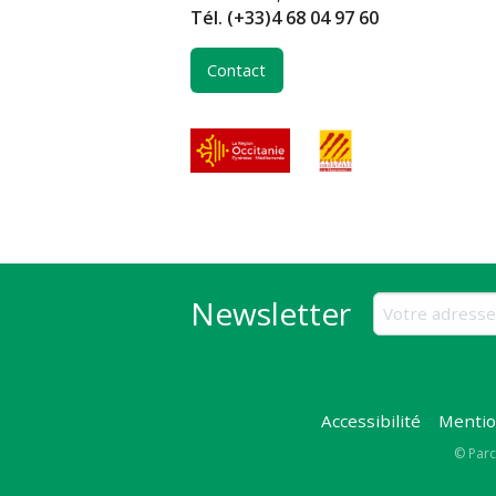
Tél.
(+33)4 68 04 97 60
Contact
Newsletter
Accessibilité
Mentio
Copy
© Parc