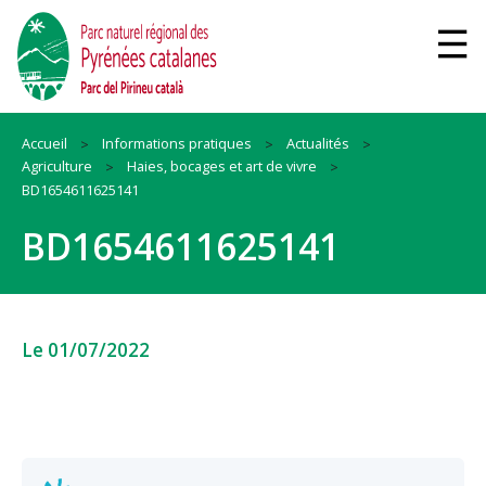
Accueil
Informations pratiques
Actualités
Agriculture
Haies, bocages et art de vivre
BD1654611625141
BD1654611625141
Le 01/07/2022