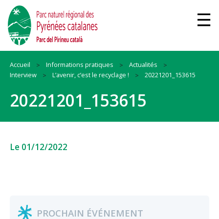
Accueil
Informations pratiques
Actualités
Interview
L’avenir, c’est le recyclage !
20221201_153615
20221201_153615
Le 01/12/2022
PROCHAIN ÉVÉNEMENT