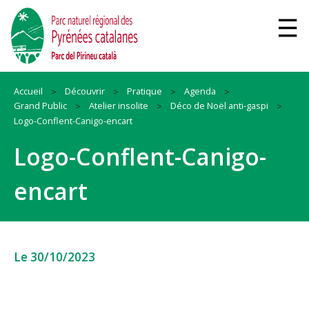
Accueil
Découvrir
Pratique
Agenda
Grand Public
Atelier insolite
Déco de Noël anti-gaspi
Logo-Conflent-Canigo-encart
Logo-Conflent-Canigo-
encart
Le 30/10/2023